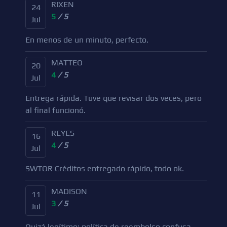
RIXEN
24
5
/ 5
Jul
En menos de un minuto, perfecto.
MATTEO
20
4
/ 5
Jul
Entrega rápida. Tuve que revisar dos veces, pero
al final funcionó.
REYES
16
4
/ 5
Jul
SWTOR Créditos entregado rápido, todo ok.
MADISON
11
3
/ 5
Jul
Quizá legítimo; política de reembolso confusa