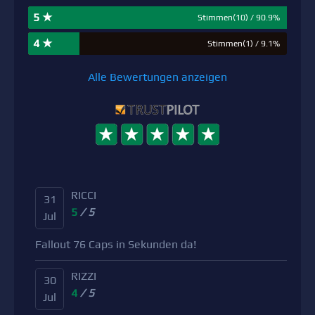
5 ★
Stimmen(10) / 90.9%
4 ★
Stimmen(1) / 9.1%
Alle Bewertungen anzeigen
RICCI
31
5
/ 5
Jul
Fallout 76 Caps in Sekunden da!
RIZZI
30
4
/ 5
Jul